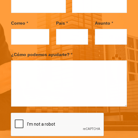
F
L
i
a
Correo
*
Pais
*
Asunto
*
r
s
s
t
t
¿Cómo podemos ayudarte?
*