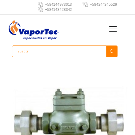
+584144973013
+584244345529
+584143428342