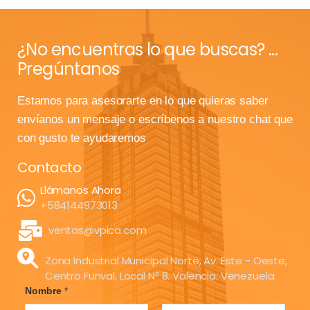
¿No encuentras lo que buscas? ...
Pregúntanos
Estamos para asesorarte en lo que quieras saber
envíanos un mensaje o escríbenos a nuestro chat que
con gusto te ayudaremos
Contacto
Llámanos Ahora
+584144973013
ventas@vpica.com
Zona Industrial Municipal Norte, Av. Este - Oeste,
Centro Funval, Local Nº 8. Valencia. Venezuela
Nombre
*