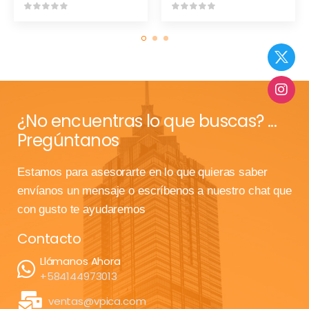
¿No encuentras lo que buscas? ...
Pregúntanos
Estamos para asesorarte en lo que quieras saber
envíanos un mensaje o escríbenos a nuestro chat que
con gusto te ayudaremos
Contacto
Llámanos Ahora
+584144973013
ventas@vpica.com