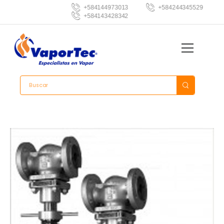
+584144973013
+584244345529
+584143428342