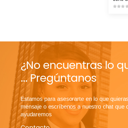
¿No encuentras lo q
... Pregúntanos
Estamos para asesorarte en lo que quiera
mensaje o escríbenos a nuestro chat que 
ayudaremos
Contacto