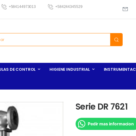
+584144973013
+584244345529
ULAS DE CONTROL
HIGIENE INDUSTRIAL
INSTRUMENTAC
Serie DR 7621
Pedir mas informacion