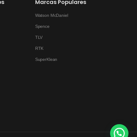
es
Marcas Populares
Watson McDaniel
Spence
TLV
RTK
SuperKlean