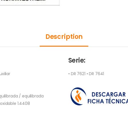
Description
Serie:
xiliar
• DR 7621 • DR 7641
uilibrada / equilibrada
oxidable 1.4408