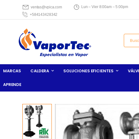
Lun – Vier 8:00am – 5:00pm
ventas@vpica.com
+584143428342
MARCAS
CALDERA
SOLUCIONES EFICIENTES
VÁLV
APRENDE