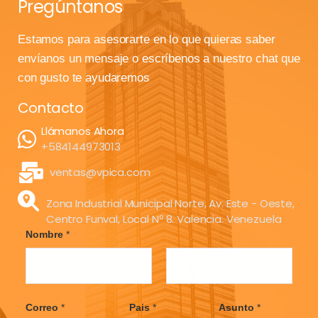
Pregúntanos
Estamos para asesorarte en lo que quieras saber
envíanos un mensaje o escríbenos a nuestro chat que
con gusto te ayudaremos
Contacto
Llámanos Ahora
+584144973013
ventas@vpica.com
Zona Industrial Municipal Norte, Av. Este - Oeste,
Centro Funval, Local Nº 8. Valencia. Venezuela
Nombre
*
F
L
i
a
Correo
*
Pais
*
Asunto
*
r
s