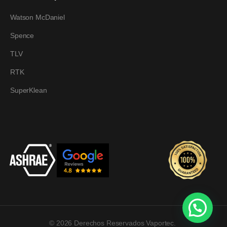
Watson McDaniel
Spence
TLV
RTK
SuperKlean
© 2026 Derechos Reservados Vaportec.