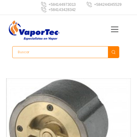
+584144973013
+584244345529
+584143428342