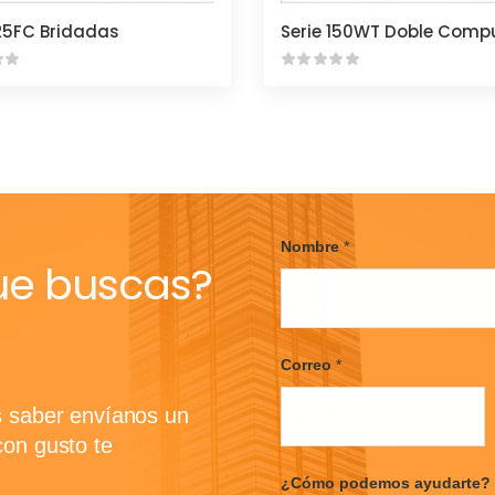
125FC Bridadas
Serie 150WT Doble Comp
Nombre
*
ue buscas?
F
i
Correo
*
r
s
t
s saber envíanos un
con gusto te
¿Cómo podemos ayudarte?