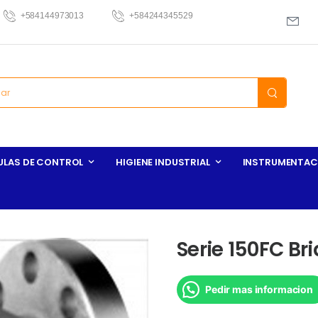
+584144973013
+584244345529
ULAS DE CONTROL
HIGIENE INDUSTRIAL
INSTRUMENTAC
Serie 150FC Br
Pedir mas informacion