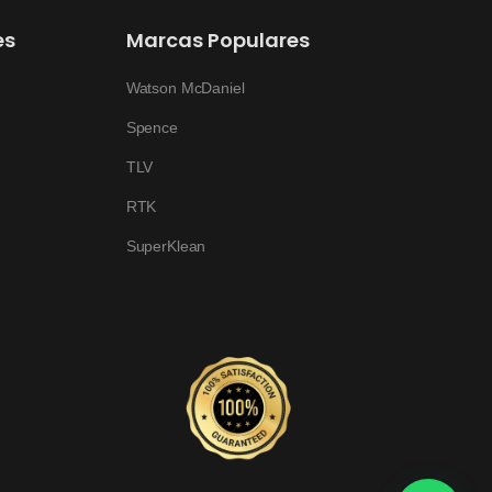
es
Marcas Populares
Watson McDaniel
Spence
TLV
RTK
SuperKlean