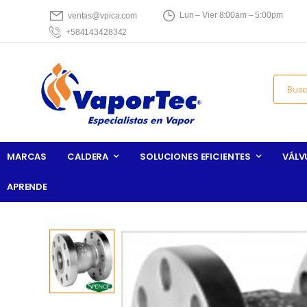
Lun – Vier 8:00am – 5:00pm
ventas@vpica.com
+584143428342
MARCAS
CALDERA
SOLUCIONES EFICIENTES
VÁLV
APRENDE