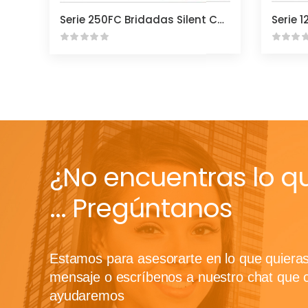
Serie 250FC Bridadas Silent Check
Serie 
¿No encuentras lo q
... Pregúntanos
Estamos para asesorarte en lo que quiera
mensaje o escríbenos a nuestro chat que 
ayudaremos