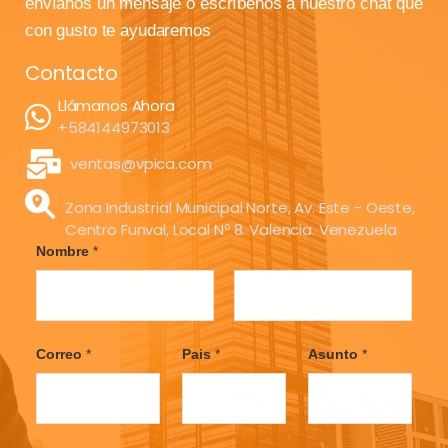
envíanos un mensaje o escríbenos a nuestro chat que
con gusto te ayudaremos
Contacto
Llámanos Ahora
+584144973013
ventas@vpica.com
Zona Industrial Municipal Norte, Av. Este - Oeste,
Centro Funval, Local Nº 8. Valencia. Venezuela
Nombre
*
F
L
i
a
Correo
*
Pais
*
Asunto
*
r
s
s
t
t