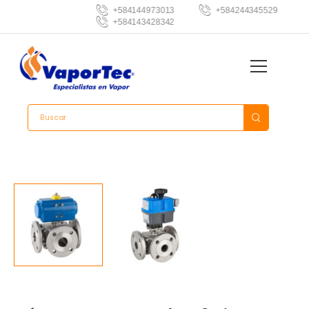
+584144973013
+584244345529
+584143428342