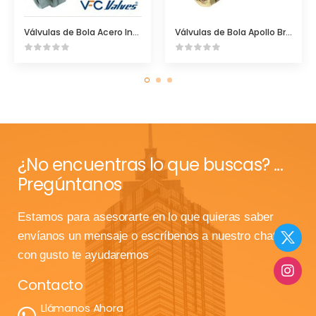
Válvulas de Bola Acero Inoxidable
Válvulas de Bola Apollo Bronce 70100
¿No encuentras lo que buscas? ...
Pregúntanos
Estamos para asesorarte en lo que quieras saber
envíanos un mensaje o escríbenos a nuestro chat que
con gusto te ayudaremos
Contacto
Llámanos Ahora