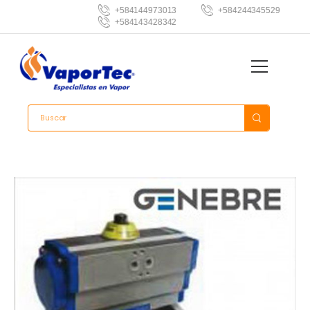
+584144973013
+584244345529
+584143428342