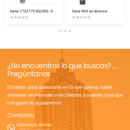
Serie 770/775 RSL/RSL-S
Serie 800 en Bronce
¿No encuentras lo que buscas? ...
Pregúntanos
Estamos para asesorarte en lo que quieras saber
envíanos un mensaje o escríbenos a nuestro chat que
con gusto te ayudaremos
Contacto
Llámanos Ahora