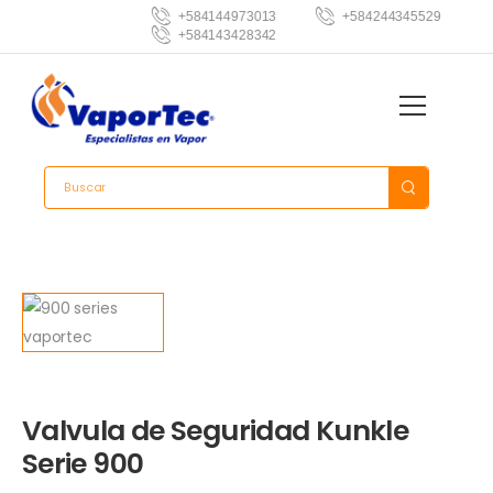
+584144973013
+584244345529
+584143428342
Valvula de Seguridad Kunkle
Serie 900