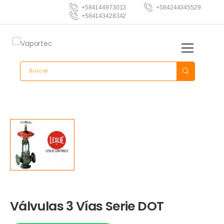
+584144973013
+584244345529
+584143428342
Válvulas 3 Vías Serie DOT