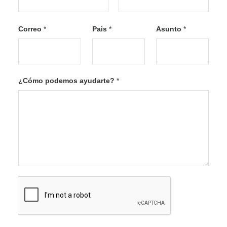
F
L
i
a
Correo
*
Pais
*
Asunto
*
r
s
s
t
t
¿Cómo podemos ayudarte?
*