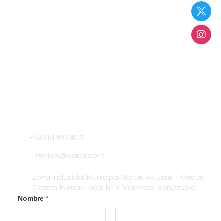
¿No encuentras lo que buscas? ...
Pregúntanos
Estamos para asesorarte en lo que quieras saber
envíanos un mensaje o escríbenos a nuestro chat que
con gusto te ayudaremos
Contacto
Llámanos Ahora
+584144973013
ventas@vpica.com
Zona Industrial Municipal Norte, Av. Este - Oeste,
Centro Funval, Local Nº 8. Valencia. Venezuela
Nombre
*