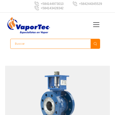
+584144973013
+584244345529
+584143428342