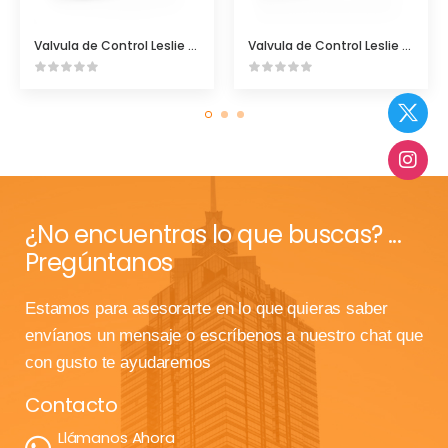
Valvula de Control Leslie Dboy
Valvula de Control Leslie Aeroflow
¿No encuentras lo que buscas? ...
Pregúntanos
Estamos para asesorarte en lo que quieras saber
envíanos un mensaje o escríbenos a nuestro chat que
con gusto te ayudaremos
Contacto
Llámanos Ahora