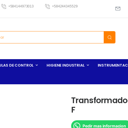
+584144973013
+584244345529
ULAS DE CONTROL
HIGIENE INDUSTRIAL
INSTRUMENTAC
Transformador
F
Pedir mas informacion