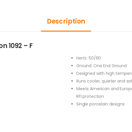
Description
n 1092 – F
Hertz: 50/60
Ground: One End Ground
Designed with high tempera
Runs cooler, quieter and saf
Meets American and Europea
RFI protection
Single porcelain designs