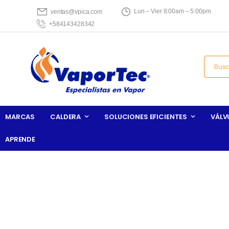
Lun – Vier 8:00am – 5:00pm
ventas@vpica.com
+584143428342
MARCAS
CALDERA
SOLUCIONES EFICIENTES
VÁLV
APRENDE