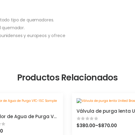
 todo tipo de quemadores.
el quemador.
ounidenses y europeos y ofrece
Productos Relacionados
Enfriador de Agua de Purga VFC-1SC Sample Cooler
$
380.00
–
$
870.00
00