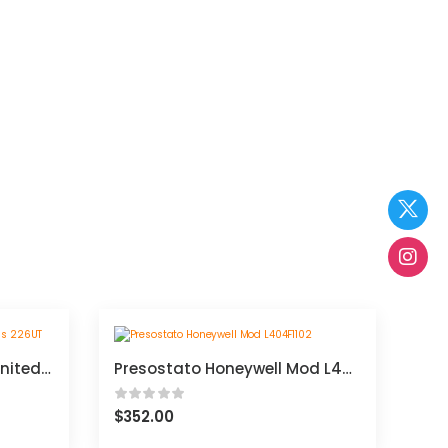
Válvula de purga lenta United Brass 226UT
Presostato Honeywell Mod L404F1102
$
352.00