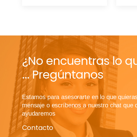
¿No encuentras lo q
... Pregúntanos
Estamos para asesorarte en lo que quiera
mensaje o escríbenos a nuestro chat que 
ayudaremos
Contacto