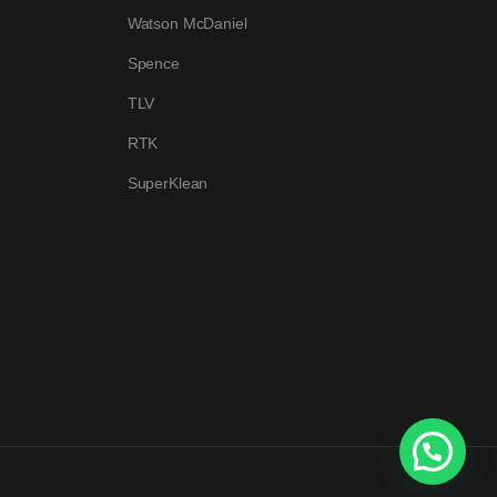
Watson McDaniel
Spence
TLV
RTK
SuperKlean